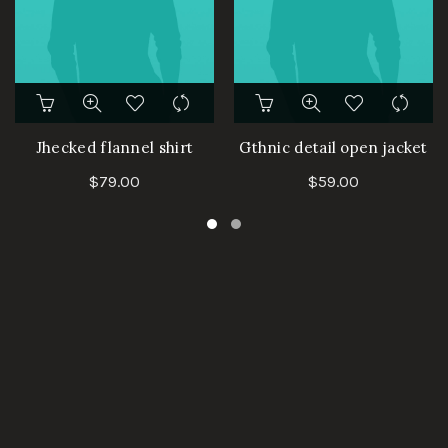
Jhecked flannel shirt
Gthnic detail open jacket
$
79.00
$
59.00