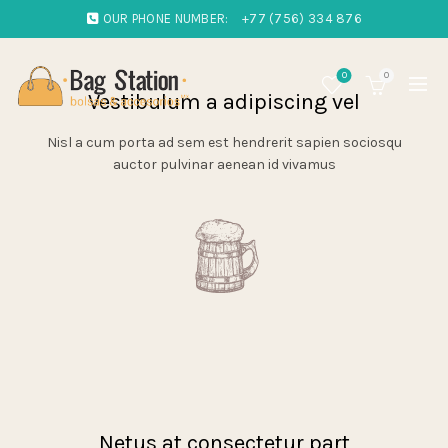
OUR PHONE NUMBER:
+77 (756) 334 876
0
0
Vestibulum a adipiscing vel
Nisl a cum porta ad sem est hendrerit sapien sociosqu
auctor pulvinar aenean id vivamus
Netus at consectetur part